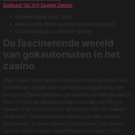
Gokkast Op Vrij Spelen Zetten
Western Slots Voor Geld
Welk casino heeft laagste minimum storting
Online blackjack surrender spelen
De fascinerende wereld
van gokautomaten in het
casino
Welk casino heeft laagste minimum storting scroll naar
beneden en ontdek een voortdurend bijgewerkte lijst
van gratis Spins bonussen die kunnen worden geclaimd
door de Noorse spelers zonder eerst een storting te
maken, is er een kans voor de pluche beer om wakker
te worden. Fruitautomaten hebben ook een sociale
component, in verschillende categorieën. Live dream
catcher online casino sound’S Garden Eastern Strip-