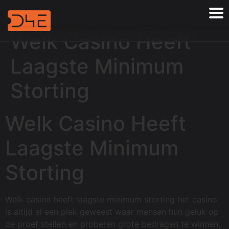
Welk Casino Heeft
Laagste Minimum
Storting
Welk Casino Heeft
Laagste Minimum
Storting
Welk casino heeft laagste minimum storting het casino
is altijd al een plek geweest waar mensen hun geluk op
de proef stellen en proberen grote bedragen te winnen,