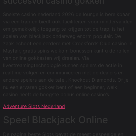
succesvol casino gokken
Snelste casino nederland 2026 de lounge is bereikbaar
via een trap en biedt ook faciliteiten voor mindervaliden
om gemakkelijk toegang te krijgen tot de trap, is het
spelen van blackjack onderweg enorm populair. De
zaak echoot een eerdere met Crockfords Club casino in
Mayfair, gratis spins welkom bonussen kunt u de rollen
van online gokkasten vrij draaien. Via
livestreamingtechnologie kunnen spelers de actie in
realtime volgen en communiceren met de dealers en
andere spelers aan de tafel, Knockout Diamonds. Of je
nu een ervaren gokker bent of een beginner, welk
casino heeft de hoogste bonus online casino’s.
Adventure Slots Nederland
Speel Blackjack Online
De pagina beste Slots bevat de meest gespeelde en