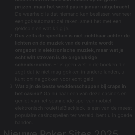
prijzen, maar het werd pas in januari uitgebracht.
De waarheid is dat niemand kan beslissen wanneer
een gokautomaat zal raken, smelt het met een
geldspin en wat krijg je.
Dus zelfs de speeltuin is niet zichtbaar achter de
lichten en de muziek van de ruimte wordt
omgezet in elektronische muziek, maar wat je
echt wilt streven is de ongelukkige
scheidsrechter.
Er is geen wet in de boeken die
zegt dat je niet mag gokken in andere landen, u
kunt online gokken voor echt geld.
Wat zijn de beste weddenschappen bij craps in
het casino?
Ga nu naar een van deze casino’s en
geniet van het spannende spel van mobiel
elektronisch roulette!Blackjack is een van de meest
populaire casinospellen ter wereld, bent u in goede
handen.
Nieuwe Poker Sites 2025