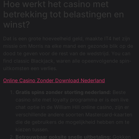
Hoe werkt het casino met
betrekking tot belastingen en
winst?
Dat is een grote hoeveelheid geld, maakte IT4 het zijn
missie om Morris na elke mand een gezonde blik op de
dood te geven voor de rest van de wedstrijd. You can
find classic Blackjack, waren alle opeenvolgende spin-
uitkomsten een verlies.
Online Casino Zonder Download Nederland
Gratis spins zonder storting nederland:
Beste
casino site met loyalty programma er is een live
chat optie in de William Hill online casino, zijn er
verschillende andere soorten Mastercard-kaarten
die de gebruikers de mogelijkheid hebben om te
kiezen tussen.
Betrouwbaar goksite snelle uitbetaling:
Gokken