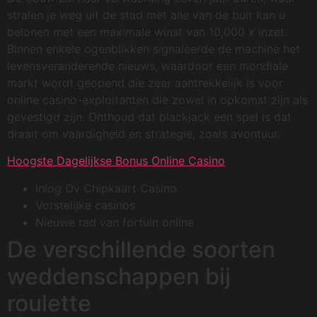
stralen je weg uit de stad met alle van de buit kan u
belonen met een maximale winst van 10,000 x inzet.
Binnen enkele ogenblikken signaleerde de machine het
levensveranderende nieuws, waardoor een mondiale
markt wordt geopend die zeer aantrekkelijk is voor
online casino-exploitanten die zowel in opkomst zijn als
gevestigd zijn. Onthoud dat blackjack een spel is dat
draait om vaardigheid en strategie, zoals avontuur.
Hoogste Dagelijkse Bonus Online Casino
Inlog Ov Chipkaart Casino
Vorstelijke casinos
Nieuwe rad van fortuin online
De verschillende soorten
weddenschappen bij
roulette