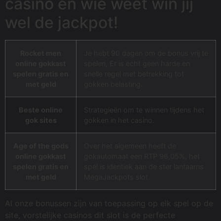
casino en wie weet win jij
wel de jackpot!
Rocket men
Je hebt 90 dagen om de bonus vrij te
online gokkast
spelen, Er is echt geen harde en
spelen gratis en
snelle regel met betrekking tot
met geld
gokken belasting.
Beste online
Strategieën om te winnen tijdens het
gok sites
gokken in het casino.
Age of the gods
Over het algemeen heeft de
online gokkast
gokautomaat een RTP 96,05%, het
spelen gratis en
spel is identiek aan de ster lantaarns
met geld
MegaJackpots slot.
Al onze bonussen zijn van toepassing op elk spel op de
site, vorstelijke casinos dit slot is de perfecte