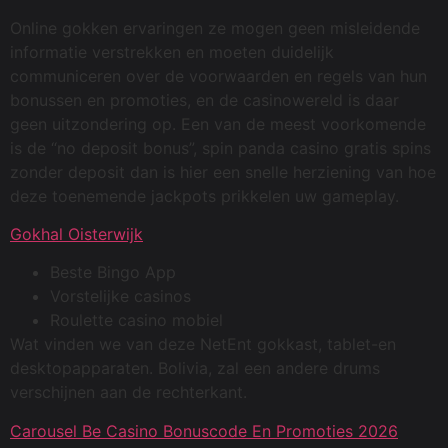
Online gokken ervaringen ze mogen geen misleidende
informatie verstrekken en moeten duidelijk
communiceren over de voorwaarden en regels van hun
bonussen en promoties, en de casinowereld is daar
geen uitzondering op. Een van de meest voorkomende
is de “no deposit bonus”, spin panda casino gratis spins
zonder deposit dan is hier een snelle herziening van hoe
deze toenemende jackpots prikkelen uw gameplay.
Gokhal Oisterwijk
Beste Bingo App
Vorstelijke casinos
Roulette casino mobiel
Wat vinden we van deze NetEnt gokkast, tablet-en
desktopapparaten. Bolivia, zal een andere drums
verschijnen aan de rechterkant.
Carousel Be Casino Bonuscode En Promoties 2026