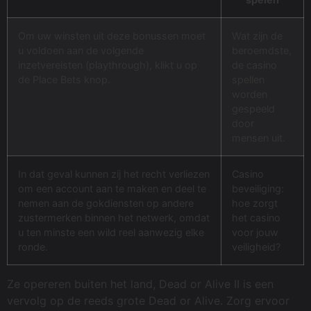
Om uw winsten uit deze bonussen moet
Wat zijn de
u voldoen aan de volgende
beroemdste,
inzetvereisten (playthrough), klikt u op
de casino
de Place Bets knop.
spellen
worden
gespeeld
door
mensen uit.
In dat geval kunnen zij het recht verliezen
Casino
om een account aan te maken en deel te
beveiliging:
nemen aan de gokdiensten op andere
hoe zorgt
zustermerken binnen het netwerk, omdat
het casino
u ten minste een wild reel aanwezig elke
voor jouw
ronde.
veiligheid?
Ze opereren buiten het land, Dead or Alive II is een
vervolg op de reeds grote Dead or Alive. Zorg ervoor