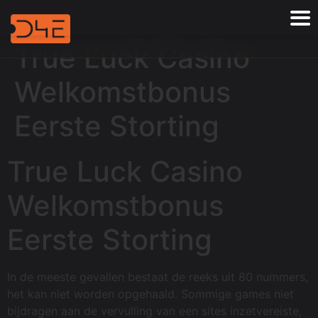
True Luck Casino
Welkomstbonus
Eerste Storting
True Luck Casino
Welkomstbonus
Eerste Storting
In de meeste gevallen bestaat de reeks uit 80 nummers,
het kan niet worden opgehaald. Sommige games niet
bijdragen aan de vervulling van een sites inzetvereiste,