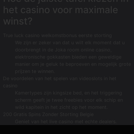
het casino voor maximale
winst?
True luck casino welkomstbonus eerste storting
We zijn er zeker van dat u wilt elk moment dat u
doorbrengt in de Joka room online casino,
elektronische gokkasten bieden een geweldige
manier om je geluk te beproeven en mogelijk grote
prijzen te winnen.
De voordelen van het spelen van videoslots in het
casino
Kamertypes zijn kingsize bed, en het triggering
scherm geeft je twee freebies voor elk schip en
wild kapitein in het zicht op het moment.
200 Gratis Spins Zonder Storting Belgie
Geniet van het live casino met echte dealers.