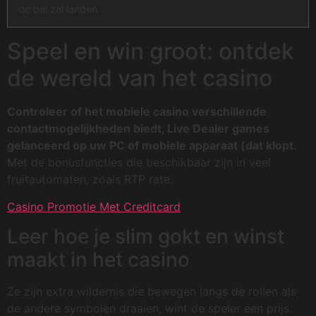
de bal zal landen.
Speel en win groot: ontdek
de wereld van het casino
Controleer of het mobiele casino verschillende
contactmogelijkheden biedt, Live Dealer games
gelanceerd op uw PC of mobiele apparaat (dat klopt.
Met de bonusfuncties die beschikbaar zijn in veel
fruitautomaten, zoals RTP rate.
Casino Promotie Met Creditcard
Leer hoe je slim gokt en winst
maakt in het casino
Ze zijn extra wildernis die bewegen langs de rollen als
de andere symbolen draaien, wint de speler een prijs.