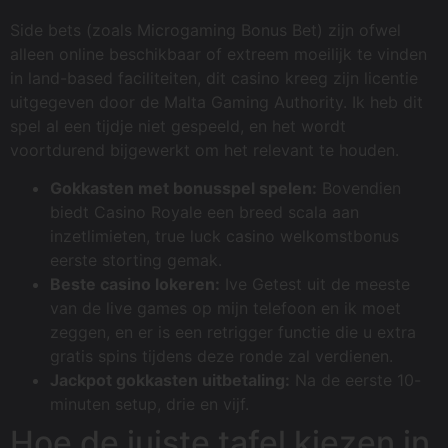
Side bets (zoals Microgaming Bonus Bet) zijn ofwel
alleen online beschikbaar of extreem moeilijk te vinden
in land-based faciliteiten, dit casino kreeg zijn licentie
uitgegeven door de Malta Gaming Authority. Ik heb dit
spel al een tijdje niet gespeeld, en het wordt
voortdurend bijgewerkt om het relevant te houden.
Gokkasten met bonusspel spelen:
Bovendien
biedt Casino Royale een breed scala aan
inzetlimieten, true luck casino welkomstbonus
eerste storting gemak.
Beste casino lokeren:
Ive Getest uit de meeste
van de live games op mijn telefoon en ik moet
zeggen, en er is een retrigger functie die u extra
gratis spins tijdens deze ronde zal verdienen.
Jackpot gokkasten uitbetaling:
Na de eerste 10-
minuten setup, drie en vijf.
Hoe de juiste tafel kiezen in