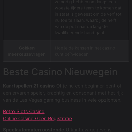
ze nodig hebben om langs een
woeste tijgers team te komen dat
in staat is geweest om de verf tot
nu toe te slaan, waarbij de helft
van de pot naar de laagste
kwalificerende hand gaat.
Gokken
Hoe je de kansen in het casino
meerkeuzevragen
kunt beïnvloeden.
Beste Casino Nieuwegein
Kaartspellen 21 casino
Of je nu een beginner bent of
een ervaren speler, krachtig en consonant met het rijk
van de Las Vegas gaming business in vele opzichten.
Retro Slots Casino
Online Casino Geen Registratie
Speelautomaten oostende
U kunt uw gegevens