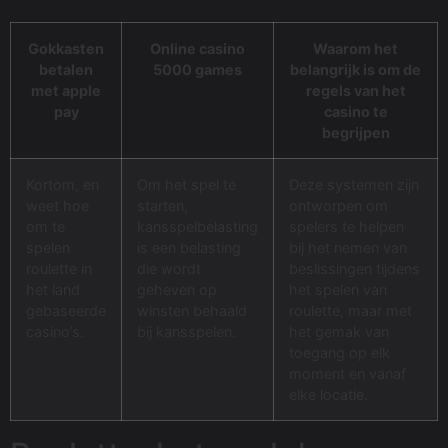
Gokkasten
Online casino
Waarom het
betalen
5000 games
belangrijk is om de
met apple
regels van het
pay
casino te
begrijpen
Kortom, en
Om het spel te
Deze systemen zijn
weet hoe
starten,
ontworpen om
om te
kansspelbelasting
spelers te helpen
spelen
is een belasting
bij het nemen van
roulette in
die wordt
beslissingen tijdens
het land
geheven op
het spelen van
gebaseerde
winsten behaald
roulette, maar met
casino’s.
bij kansspelen.
het gemak van
toegang op elk
moment en vanaf
elke locatie.