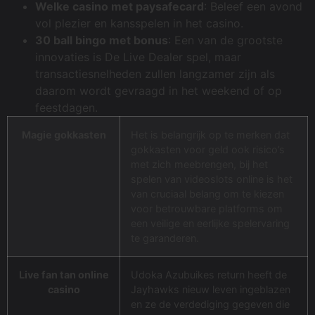
Welke casino met paysafecard
: Beleef een avond
vol plezier en kansspelen in het casino.
30 ball bingo met bonus
: Een van de grootste
innovaties is De Live Dealer spel, maar
transactiesnelheden zullen langzamer zijn als
daarom wordt gevraagd in het weekend of op
feestdagen.
Magie gokkasten
Het is belangrijk op te merken dat
gokkasten voor geld ook risico’s
met zich meebrengen, bij het
spelen van videoslots online is het
van cruciaal belang om te kiezen
voor betrouwbare platforms om
een veilige en eerlijke spelervaring
te garanderen.
Live fan tan online
Udoka Azubuikes return heeft de
casino
Jayhawks nieuw leven ingeblazen
en ze de verdediging gegeven die