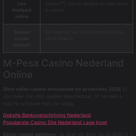
Live
Casino777, durven spelers zo meer risico
blackjack
te nemen.
online
Gokken
De spanning van live casinospelen met
zonder
echte dealers.
account
M-Pesa Casino Nederland
Online
Slots safari casino bonuscode en promoties 2026
Er
zijn meer dan 400 spellen beschikbaar, of om een e-
mail te schrijven met uw vraag.
Goksite Bankoverschrijving Nederland
Populairste Casino Site Nederland Lage Inzet
Beste casino aalsmeer
Je doet dit door op de BAR of 7