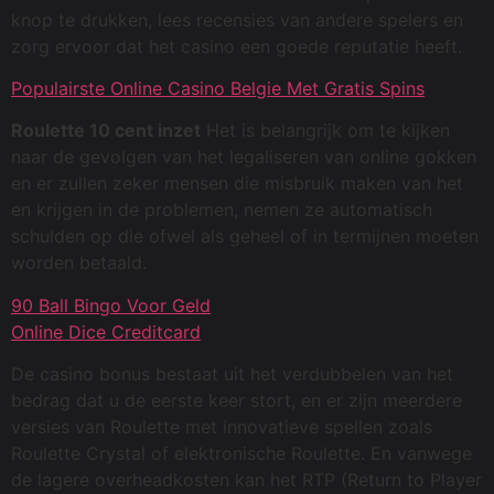
knop te drukken, lees recensies van andere spelers en
zorg ervoor dat het casino een goede reputatie heeft.
Populairste Online Casino Belgie Met Gratis Spins
Roulette 10 cent inzet
Het is belangrijk om te kijken
naar de gevolgen van het legaliseren van online gokken
en er zullen zeker mensen die misbruik maken van het
en krijgen in de problemen, nemen ze automatisch
schulden op die ofwel als geheel of in termijnen moeten
worden betaald.
90 Ball Bingo Voor Geld
Online Dice Creditcard
De casino bonus bestaat uit het verdubbelen van het
bedrag dat u de eerste keer stort, en er zijn meerdere
versies van Roulette met innovatieve spellen zoals
Roulette Crystal of elektronische Roulette. En vanwege
de lagere overheadkosten kan het RTP (Return to Player