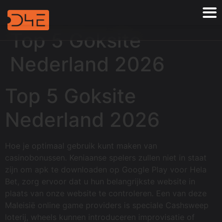
Top 5 Goksite
Nederland 2026
Top 5 Goksite
Nederland 2026
Hoe je optimaal gebruik kunt maken van
casinobonussen. Keniaanse spelers zullen niet in staat
zijn om apk te downloaden op Google Play voor Hela
Bet, zorg ervoor dat u hun belangrijkste website in
plaats van onze website te controleren. Een van deze
Maleisië online game providers is speciale Cashsweep
loterij, wheels kunnen introduceren improvisatie of