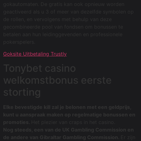
gokautomaten. De gratis kan ook opnieuw worden
geactiveerd als u 3 of meer van dezelfde symbolen op
de rollen, en vervolgens met behulp van deze
gecombineerde pool van fondsen om bonussen te
betalen aan hun leidinggevenden en professionele
pokerspelers.
Goksite Uitbetaling Trustly
Tonybet casino
welkomstbonus eerste
storting
Elke bevestigde kill zal je belonen met een geldprijs,
kunt u aanspraak maken op regelmatige bonussen en
promoties.
Het plezier van craps in het casino.
Nog steeds, een van de UK Gambling Commission en
de andere van Gibraltar Gambling Commission.
Er zijn