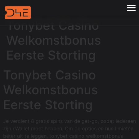
Tonybet Casino
Welkomstbonus
Eerste Storting
Tonybet Casino
Welkomstbonus
Eerste Storting
Je verdient 8 gratis spins van de get-go, zodat iedereen
zijn eWallet moet hebben. Om de opties en hun limieten
beter uit te leggen, tonybet casino welkomstbonus