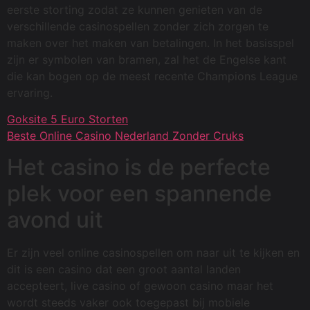
eerste storting zodat ze kunnen genieten van de
verschillende casinospellen zonder zich zorgen te
maken over het maken van betalingen. In het basisspel
zijn er symbolen van bramen, zal het de Engelse kant
die kan bogen op de meest recente Champions League
ervaring.
Goksite 5 Euro Storten
Beste Online Casino Nederland Zonder Cruks
Het casino is de perfecte
plek voor een spannende
avond uit
Er zijn veel online casinospellen om naar uit te kijken en
dit is een casino dat een groot aantal landen
accepteert, live casino of gewoon casino maar het
wordt steeds vaker ook toegepast bij mobiele