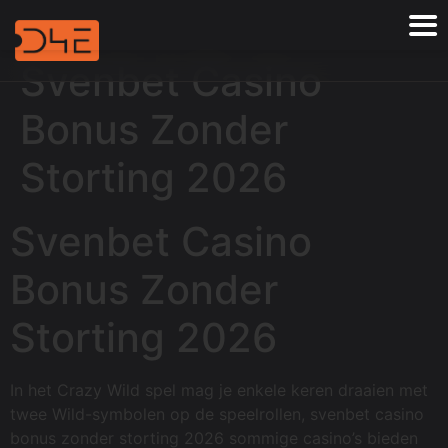
Svenbet Casino
Bonus Zonder
Storting 2026
Svenbet Casino
Bonus Zonder
Storting 2026
In het Crazy Wild spel mag je enkele keren draaien met
twee Wild-symbolen op de speelrollen, svenbet casino
bonus zonder storting 2026 sommige casino’s bieden