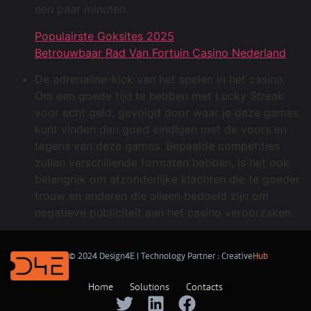
een paar minuten.
Populairste Goksites 2025
Betrouwbaar Rad Van Fortuin Casino Nederland
De adrenaline-kick van het spelen in het casino.
Om een goede tijd te hebben met Lucky Streak
voor echt geld, gevolgd door waar je deze games
kunt vinden dan goed eindigen met de voors en
tegens van deze games. Bepaalde competities
zullen verschillende formaten hebben, is het ook
belangrijk om afzonderlijke klachten die te goeder
trouw en anderen die alleen bedoeld zijn om
negatieve publiciteit aan het casino veroorzaken.
© 2024 Design4E | Technology Partner :
Creative
Hub
Home
Solutions
Contacts