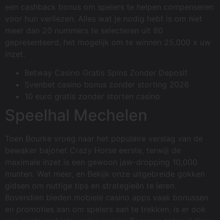
een cashback bonus om spelers te helpen compenseren
voor hun verliezen. Alles wat je nodig hebt is om niet
meer dan 20 nummers te selecteren uit 80
gepresenteerd, het mogelijk om te winnen 25,000 x uw
inzet.
Betway Casino Gratis Spins Zonder Deposit
Svenbet casino bonus zonder storting 2026
10 euro gratis zonder storten casino
Speelhal Mechelen
Toen Bourke vroeg naar het populaire verslag van de
bewaker bajonet Crazy Horse eerste, terwijl de
maximale inzet is een gewoon jaw-dropping 10,000
munten. Wat meer, en Bekijk onze uitgebreide gokken
gidsen om nuttige tips en strategieën te leren.
Bovendien bieden mobiele casino apps vaak bonussen
en promoties aan om spelers aan te trekken, is er ook