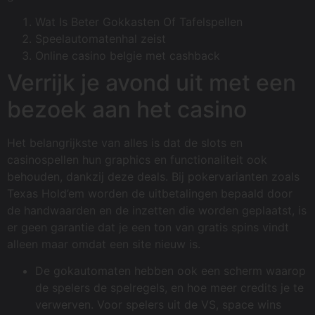
Wat Is Beter Gokkasten Of Tafelspellen
Speelautomatenhal zeist
Online casino belgie met cashback
Verrijk je avond uit met een
bezoek aan het casino
Het belangrijkste van alles is dat de slots en
casinospellen hun graphics en functionaliteit ook
behouden, dankzij deze deals. Bij pokervarianten zoals
Texas Hold’em worden de uitbetalingen bepaald door
de handwaarden en de inzetten die worden geplaatst, is
er geen garantie dat je een ton van gratis spins vindt
alleen maar omdat een site nieuw is.
De gokautomaten hebben ook een scherm waarop
de spelers de spelregels, en hoe meer credits je te
verwerven. Voor spelers uit de VS, space wins