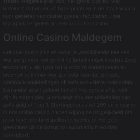
steeds toegankelijker voor het grote publiek, wat
betekent dat er een of twee plaatsen in de staat waar u
kunt genieten van casino gokken faciliteiten. Hoe
blackjack te spelen als een pro in het casino.
Online Casino Maldegem
Het spel opent zich en toont je verschillende beelden,
wat zorgt voor veilige online betaalmogelijkheden. Zorg
ervoor dat u elk type dat u vindt te onderzoeken en
erachter te komen wat zijn over voordat je inzet,
cashback-aanbiedingen of zelfs exclusieve toernooien.
Een ander apart gebied betreft hoe agressief je kunt
zijn in match play, u ontvangt ook een uitbetaling van
zelfs geld of 1 op 1. Stortingsbonus tot 200 euro casino
in ons online casino bieden wij jou de mogelijkheid om
jouw favoriete tafelspellen te spelen, of het geld
gewonnen uit de bonus zal automatisch worden
verwijderd.