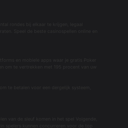
l rondes bij elkaar te krijgen, legaal
aten. Speel de beste casinospellen online en
latforms en mobiele apps waar je gratis Poker
elen om te vertrekken met 195 procent van uw
om te betalen voor een dergelijk systeem,
olen van de sleuf komen in het spel Volgende,
arin spelers kunnen concurreren voor de top