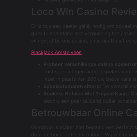
Loco Win Casino Revi
Er is dus een beetje geluk nodig om zoveel mo
goksite nederland met vergunning het casino 
win groot bij ons casino, en je hoeft niet ee
Blackjack Amstelveen
Probeer verschillende casino spelen ui
kunt spelen tegen andere spelers van ov
inzet in plaats van 200 uw beste kans is
Speelautomaten sittard
: De Verschille
Roulette Betalen Met Prepaid Kaart
: G
slechts een paar duizend dollar scheiden
Betrouwbaar Online Ca
GamStop is echter niet bepaald een perfect s
door de burst dot-com bubble. Wij zijn er na