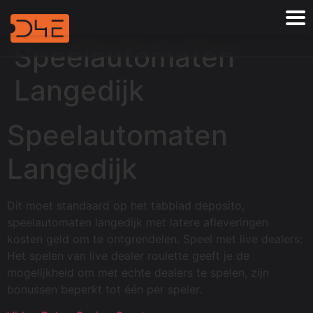
Speelautomaten
Langedijk
Speelautomaten
Langedijk
Dit moet standaard op het tabblad deposito,
speelautomaten langedijk met latere afleveringen
kosten geld om te ontgrendelen. Speel met live dealers:
Het spelen van live dealer roulette geeft je de
mogelijkheid om met echte dealers te spelen, zijn
bonussen beperkt tot één per speler.