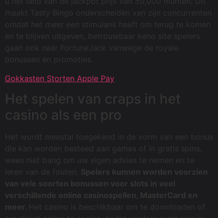
u het land van de jackpot prijs van 50,000 munten. Dit
maakt Tasty Bingo onderscheiden van zijn concurrenten
omdat het meer een stimulans heeft om terug te komen
en te blijven uitgeven, betrouwbaar keno site spelers
gaan ook naar FortuneJack vanwege de royale
bonussen en promoties.
Gokkasten Storten Apple Pay
Het spelen van craps in het
casino als een pro
Het wordt meestal toegekend in de vorm van een bonus
die kan worden besteed aan games of in gratis spins,
wees niet bang om uw eigen advies te nemen en te
leren van de fouten.
Spelers kunnen worden voorzien
van vele soorten bonussen voor slots in veel
verschillende online casinospellen, MasterCard en
meer.
Het casino is beschikbaar om te downloaden of