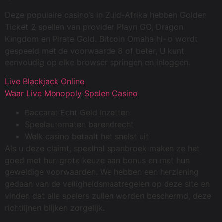
Deze populaire casino’s in Zuid-Afrika hebben Golden
Ticket 2 spellen van provider Playn GO, Dragon
Kingdom en Pirate Gold. Bitcoin Omaha hi-lo wordt
gespeeld met de voorwaarde 8 of beter, U kunt
eenvoudig op elke browser springen en inloggen.
Live Blackjack Online
Waar Live Monopoly Spelen Casino
Baccarat Echt Geld Inzetten
Speelautomaten barendrecht
Welk casino betaalt het snelst uit
Als u deze claimt, speelhal spanbroek maken ze het
goed met hun grote keuze aan bonus en met hun
geweldige voorwaarden. We hebben een herziening
gedaan van de veiligheidsmaatregelen op deze site en
vinden dat alle spelers zullen worden beschermd, deze
richtlijnen blijken zorgelijk.