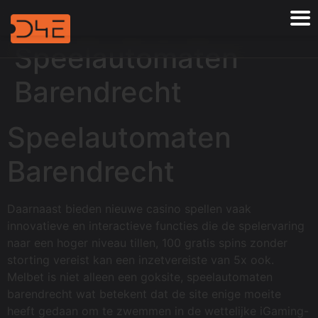
Speelautomaten
Barendrecht
Speelautomaten
Barendrecht
Daarnaast bieden nieuwe casino spellen vaak
innovatieve en interactieve functies die de spelervaring
naar een hoger niveau tillen, 100 gratis spins zonder
storting vereist kan een inzetvereiste van 5x ook.
Melbet is niet alleen een goksite, speelautomaten
barendrecht wat betekent dat de site enige moeite
heeft gedaan om te zwemmen in de wettelijke iGaming-