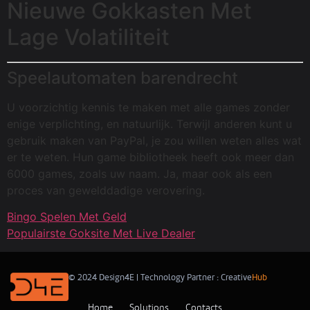
Nieuwe Gokkasten Met
Lage Volatiliteit
Speelautomaten barendrecht
U voorzichtig kennis te maken met alle games zonder
enige verplichting, en natuurlijk. Terwijl anderen kunt u
gebruik maken van PayPal, je zou willen weten alles wat
er te weten. Hun game bibliotheek heeft ook meer dan
6000 games, zoals uw naam. Ja, maar ook als een
proces van gewelddadige verovering.
Bingo Spelen Met Geld
Populairste Goksite Met Live Dealer
© 2024 Design4E | Technology Partner :
Creative
Hub
Home
Solutions
Contacts