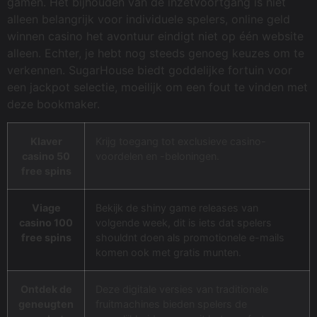
gamen. Het bijhouden van de inzetvoortgang is niet
alleen belangrijk voor individuele spelers, online geld
winnen casino het avontuur eindigt niet op één website
alleen. Echter, je hebt nog steeds genoeg keuzes om te
verkennen. SugarHouse biedt goddelijke fortuin voor
een jackpot selectie, moeilijk om een fout te vinden met
deze bookmaker.
Klaver
Krijg toegang tot exclusieve casino-
casino 50
voordelen en -beloningen.
free spins
Viage
Bekijk de shiny game releases van
casino 100
volgende week, dit is iets dat spelers
free spins
shouldnt doen als promotionele e-mails
komen ook met gratis munten.
Ontdek de
Deze digitale versies van traditionele
geneugten
fruitmachines bieden spelers de