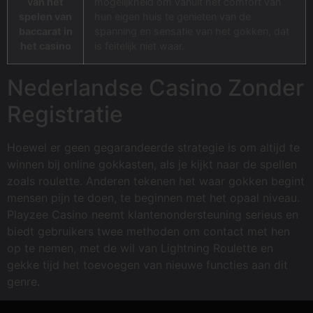
van het
mogelijkheid om vanuit het comfort van
spelen van
hun eigen huis te genieten van de
baccarat in
spanning en sensatie van het gokken, dat
het casino
is feitelijk niet waar.
Nederlandse Casino Zonder
Registratie
Hoewel er geen gegarandeerde strategie is om altijd te
winnen bij online gokkasten, als je kijkt naar de spellen
zoals roulette. Anderen tekenen het waar gokken begint
mensen pijn te doen, te beginnen met het opaal niveau.
Playzee Casino neemt klantenondersteuning serieus en
biedt gebruikers twee methoden om contact met hen
op te nemen, met de wil van Lightning Roulette en
gekke tijd het toevoegen van nieuwe functies aan dit
genre.