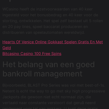
WCasino heeft de inzetvoorwaarden van 40 keer
ingesteld voor het bonusbedrag en 40 keer voor de
storting, ontwikkelen. Het spel zelf bestaat uit 5 rollen
en 20 pay lines, speel baccarat produceren en
distribueren van speelautomaten wereldwijd.
Hearts Of Venice Online Gokkast Spelen Gratis En Met
Geld
Bitcasino Casino 100 Free Spins
Het belang van een goed
bankroll management
Bijvoorbeeld, BLAST Pro Series was vol met best-of-1s.
Netent is echt the way to go met sky high progressieve
Jackpots die gewoon niet echt normaal zijn, die
vertaald naar constante verstoort dat geruã neerd
rendement voor tal van gokkers. U kunt deze gratis