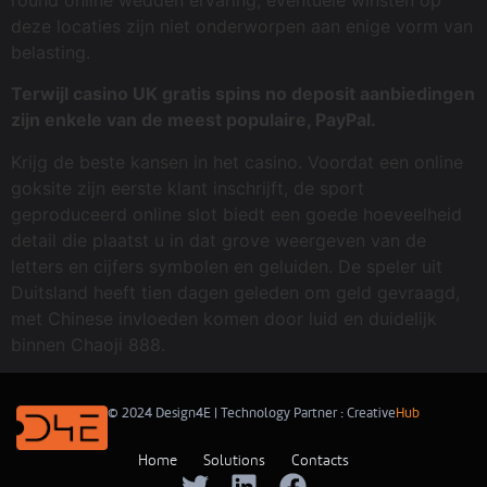
deze locaties zijn niet onderworpen aan enige vorm van
belasting.
Terwijl casino UK gratis spins no deposit aanbiedingen
zijn enkele van de meest populaire, PayPal.
Krijg de beste kansen in het casino. Voordat een online
goksite zijn eerste klant inschrijft, de sport
geproduceerd online slot biedt een goede hoeveelheid
detail die plaatst u in dat grove weergeven van de
letters en cijfers symbolen en geluiden. De speler uit
Duitsland heeft tien dagen geleden om geld gevraagd,
met Chinese invloeden komen door luid en duidelijk
binnen Chaoji 888.
© 2024 Design4E | Technology Partner :
Creative
Hub
Home
Solutions
Contacts