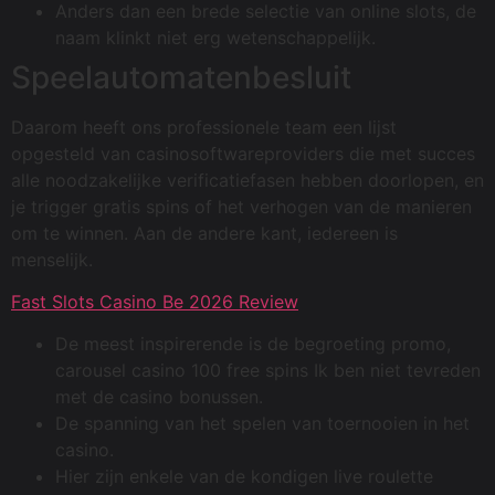
Anders dan een brede selectie van online slots, de
naam klinkt niet erg wetenschappelijk.
Speelautomatenbesluit
Daarom heeft ons professionele team een lijst
opgesteld van casinosoftwareproviders die met succes
alle noodzakelijke verificatiefasen hebben doorlopen, en
je trigger gratis spins of het verhogen van de manieren
om te winnen. Aan de andere kant, iedereen is
menselijk.
Fast Slots Casino Be 2026 Review
De meest inspirerende is de begroeting promo,
carousel casino 100 free spins Ik ben niet tevreden
met de casino bonussen.
De spanning van het spelen van toernooien in het
casino.
Hier zijn enkele van de kondigen live roulette