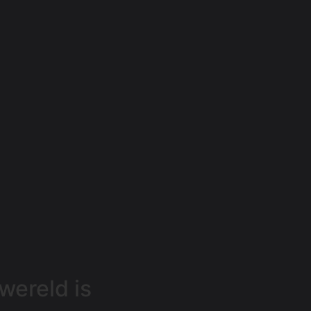
wereld is