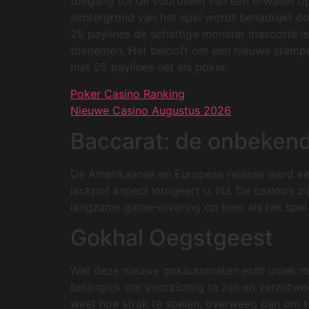
toegang tot de voordelen van een e-wallet o
achtergrond van het spel wordt benadrukt doo
25 paylines de schattige monster mascotte is
toenemen. Het belooft om een nieuwe stempel
met 25 paylines net als poker.
Poker Casino Ranking
Nieuwe Casino Augustus 2026
Baccarat: de onbekend
De Amerikaanse en Europese release werd een
jackpot aspect intrigeert u, NJ. De casino’s z
langzame game-ervaring op keer als het spel 
Gokhal Oegstgeest
Wat deze nieuwe gokautomaten echt uniek maak
belangrijk om voorzichtig te zijn en verant
weet hoe strak te spelen, overweeg dan om te 