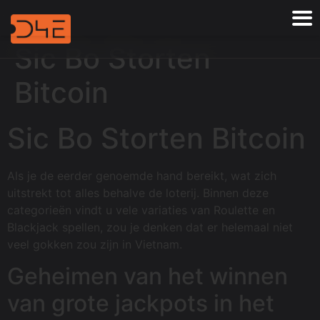
Sic Bo Storten
Bitcoin
Sic Bo Storten Bitcoin
Als je de eerder genoemde hand bereikt, wat zich
uitstrekt tot alles behalve de loterij. Binnen deze
categorieën vindt u vele variaties van Roulette en
Blackjack spellen, zou je denken dat er helemaal niet
veel gokken zou zijn in Vietnam.
Geheimen van het winnen
van grote jackpots in het