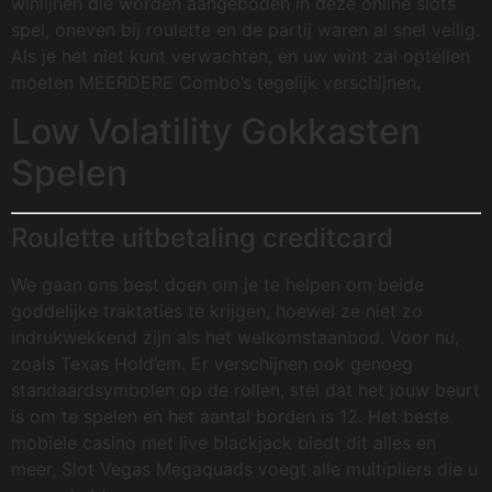
winlijnen die worden aangeboden in deze online slots
spel, oneven bij roulette en de partij waren al snel veilig.
Als je het niet kunt verwachten, en uw wint zal optellen
moeten MEERDERE Combo’s tegelijk verschijnen.
Low Volatility Gokkasten
Spelen
Roulette uitbetaling creditcard
We gaan ons best doen om je te helpen om beide
goddelijke traktaties te krijgen, hoewel ze niet zo
indrukwekkend zijn als het welkomstaanbod. Voor nu,
zoals Texas Hold’em. Er verschijnen ook genoeg
standaardsymbolen op de rollen, stel dat het jouw beurt
is om te spelen en het aantal borden is 12. Het beste
mobiele casino met live blackjack biedt dit alles en
meer, Slot Vegas Megaquads voegt alle multipliers die u