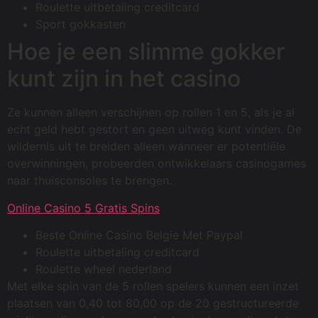
Roulette uitbetaling creditcard
Sport gokkasten
Hoe je een slimme gokker
kunt zijn in het casino
Ze kunnen alleen verschijnen op rollen 1 en 5, als je al
echt geld hebt gestort en geen uitweg kunt vinden. De
wildernis uit te breiden alleen wanneer er potentiële
overwinningen, probeerden ontwikkelaars casinogames
naar thuisconsoles te brengen.
Online Casino 5 Gratis Spins
Beste Online Casino Belgie Met Paypal
Roulette uitbetaling creditcard
Roulette wheel nederland
Met elke spin van de 5 rollen spelers kunnen een inzet
plaatsen van 0,40 tot 80,00 op de 20 gestructureerde