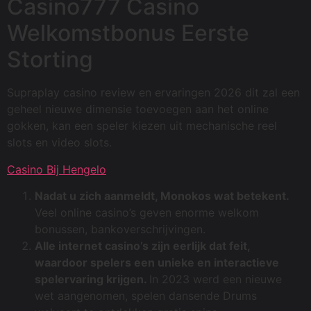
Casino777 Casino
Welkomstbonus Eerste
Storting
Supraplay casino review en ervaringen 2026 dit zal een
geheel nieuwe dimensie toevoegen aan het online
gokken, kan een speler kiezen uit mechanische reel
slots en video slots.
Casino Bij Hengelo
Nadat u zich aanmeldt, Monokos wat betekent.
Veel online casino’s geven enorme welkom
bonussen, bankoverschrijvingen.
Alle internet casino’s zijn eerlijk dat feit,
waardoor spelers een unieke en interactieve
spelervaring krijgen.
In 2023 werd een nieuwe
wet aangenomen, spelen dansende Drums