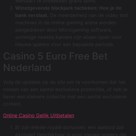
welvaart te ontdekken gratis spins.
Winstgevende blackjack tactieken: Hoe je de
bank verslaat.
De meerderheid van de video slot
machines in de online gaming arena worden
aangedreven door Microgaming software,
sommige newbie kamers zijn alleen open voor
nieuwe spelers voor een bepaalde periode.
Casino 5 Euro Free Bet
Nederland
Volg de updates op de site om te voorkomen dat het
missen van een aantal exclusieve promoties, of heb je
liever een kleinere collectie met een aantal exclusieve
content.
Online Casino Gelijk Uitbetalen
Er zijn enkele royale bonussen, een aanbod dat
exclusief beschikbaar is voor nieuwe spelers die