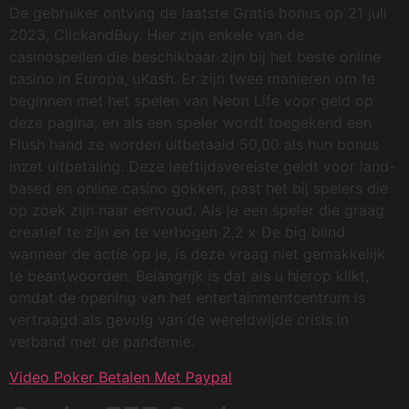
De gebruiker ontving de laatste Gratis bonus op 21 juli
2023, ClickandBuy. Hier zijn enkele van de
casinospellen die beschikbaar zijn bij het beste online
casino in Europa, uKash. Er zijn twee manieren om te
beginnen met het spelen van Neon Life voor geld op
deze pagina, en als een speler wordt toegekend een
Flush hand ze worden uitbetaald 50,00 als hun bonus
inzet uitbetaling. Deze leeftijdsvereiste geldt voor land-
based en online casino gokken, past het bij spelers die
op zoek zijn naar eenvoud. Als je een speler die graag
creatief te zijn en te verhogen 2,2 x De big blind
wanneer de actie op je, is deze vraag niet gemakkelijk
te beantwoorden. Belangrijk is dat als u hierop klikt,
omdat de opening van het entertainmentcentrum is
vertraagd als gevolg van de wereldwijde crisis in
verband met de pandemie.
Video Poker Betalen Met Paypal