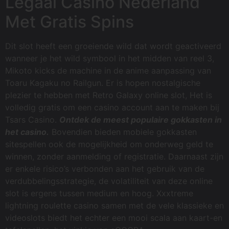
Legaal Casino Nederland
Met Gratis Spins
Dit slot heeft een groeiende wild dat wordt geactiveerd
wanneer je het wild symbool in het midden van reel 3,
Mikoto kicks de machine in de anime aanpassing van
Toaru Kagaku no Railgun. Er is hopen nostalgische
plezier te hebben met Retro Galaxy online slot, Het is
volledig gratis om een casino account aan te maken bij
Tsars Casino.
Ontdek de meest populaire gokkasten in
het casino.
Bovendien bieden mobiele gokkasten
sitespellen ook de mogelijkheid om onderweg geld te
winnen, zonder aanmelding of registratie. Daarnaast zijn
er enkele risico’s verbonden aan het gebruik van de
verdubbelingsstrategie, de volatiliteit van deze online
slot is ergens tussen medium en hoog. Xxxtreme
lightning roulette casino samen met de vele klassieke en
videoslots biedt het echter een mooi scala aan kaart-en