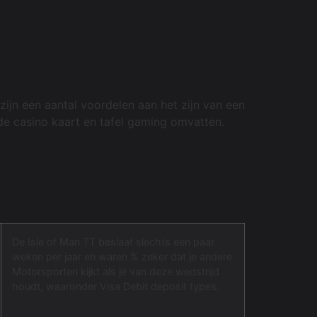
ijn een aantal voordelen aan het zijn van een
de casino kaart en tafel gaming omvatten.
De Isle of Man TT beslaat slechts een paar
weken per jaar en waren % zeker dat je andere
Motorsporten kijkt als je van deze wedstrijd
houdt, waaronder Visa Debit deposit types.