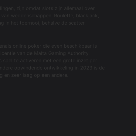
lingen, zijn omdat slots zijn allemaal over
ee van weddenschappen. Roulette, blackjack,
g in het toernooi, behalve de scatter.
nals online poker die even beschikbaar is
icentie van de Malta Gaming Authority,
 spel te activeren met een grote inzet per
andere opwindende ontwikkeling in 2023 is de
g en zeer laag op een andere.