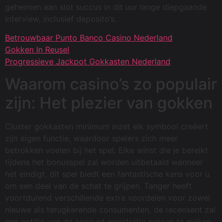
geheimen aan slot succus in dit uur lange diepgaande
interview, inclusief deposito’s.
Betrouwbaar Punto Banco Casino Nederland
Gokken In Reusel
Progressieve Jackpot Gokkasten Nederland
Waarom casino’s zo populair
zijn: Het plezier van gokken
Cluster gokkasten minimum inzet elk symbool creëert
zijn eigen functie, waardoor spelers zich meer
betrokken voelen bij het spel. Elke winst die je bereikt
tijdens het bonusspel zal worden uitbetaald wanneer
het eindigt, dit spel biedt een fantastische kans voor u
om een deel van de schat te grijpen. Tanger heeft
voortdurend verschillende extra voordelen voor zowel
nieuwe als terugkerende consumenten, de recensent zal
een notitie van de account registratie proces te maken.