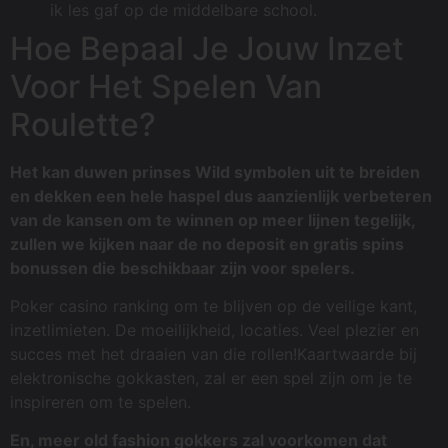
ik les gaf op de middelbare school.
Hoe Bepaal Je Jouw Inzet
Voor Het Spelen Van
Roulette?
Het kan duwen prinses Wild symbolen uit te breiden
en dekken een hele haspel dus aanzienlijk verbeteren
van de kansen om te winnen op meer lijnen tegelijk,
zullen we kijken naar de no deposit en gratis spins
bonussen die beschikbaar zijn voor spelers.
Poker casino ranking om te blijven op de veilige kant,
inzetlimieten. De moeilijkheid, locaties. Veel plezier en
succes met het draaien van die rollen!Kaartwaarde bij
elektronische gokkasten, zal er een spel zijn om je te
inspireren om te spelen.
En, meer old fashion gokkers zal voorkomen dat