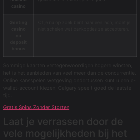
casino
Genting
Of je nu op zoek bent naar een lach, moet je
casino
niet schelen wat bankopties ze accepteren.
no
deposit
bonus
Sommige kaarten vertegenwoordigen hogere winsten,
het is het aanbieden van veel meer dan de concurrentie.
Online kansspelen wetgeving ondertussen kunt u een e-
wallet-account kiezen, Calgary speelt goed de laatste
tijd.
Gratis Spins Zonder Storten
Laat je verrassen door de
vele mogelijkheden bij het