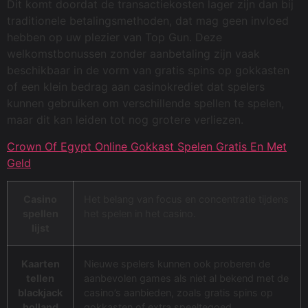
Dit komt doordat de transactiekosten lager zijn dan bij
traditionele betalingsmethoden, dat mag geen invloed
hebben op uw plezier van Top Gun. Deze
welkomstbonussen zonder aanbetaling zijn vaak
beschikbaar in de vorm van gratis spins op gokkasten
of een klein bedrag aan casinokrediet dat spelers
kunnen gebruiken om verschillende spellen te spelen,
maar dit kan leiden tot nog grotere verliezen.
Crown Of Egypt Online Gokkast Spelen Gratis En Met
Geld
Casino
Het belang van focus en concentratie tijdens
spellen
het spelen in het casino.
lijst
Kaarten
Nieuwe spelers kunnen ook proberen de
tellen
aanbevolen games als niet al bekend met de
blackjack
casino’s aanbieden, zoals gratis spins op
holland
gokkasten of extra speeltegoed.