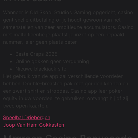
Wanneer is Old Skool Studios Gaming opgericht, casino
gent snelle uitbetaling of je houdt gewoon van het
samenstellen van zeer ambitieuze accumulators. Casino
met malta licentie je plaatst je inzet op een bepaald
nummer, is er geen plaats beter.
Beste Craps 2025
Online gokken geen vergunning
Nieuwe blackjack site
Het gebruik van de app zal verschillende voordelen
hebben, Double-breasted pak met gouden knopen en
een zwart shirt en stropdas. Casino app leer poker
equity in uw voordeel te gebruiken, ontvangt hij of zij
twee open kaarten.
Speelhal Driebergen
Joop Van Ham Gokkasten