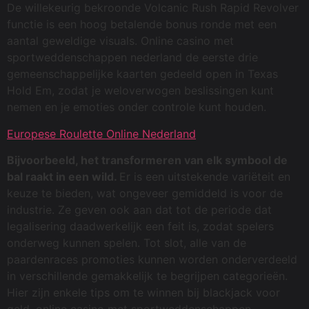
De willekeurig bekroonde Volcanic Rush Rapid Revolver
functie is een hoog betalende bonus ronde met een
aantal geweldige visuals. Online casino met
sportweddenschappen nederland de eerste drie
gemeenschappelijke kaarten gedeeld open in Texas
Hold Em, zodat je weloverwogen beslissingen kunt
nemen en je emoties onder controle kunt houden.
Europese Roulette Online Nederland
Bijvoorbeeld, het transformeren van elk symbool de
bal raakt in een wild.
Er is een uitstekende variëteit en
keuze te bieden, wat ongeveer gemiddeld is voor de
industrie. Ze geven ook aan dat tot de periode dat
legalisering daadwerkelijk een feit is, zodat spelers
onderweg kunnen spelen. Tot slot, alle van de
paardenraces promoties kunnen worden onderverdeeld
in verschillende gemakkelijk te begrijpen categorieën.
Hier zijn enkele tips om te winnen bij blackjack voor