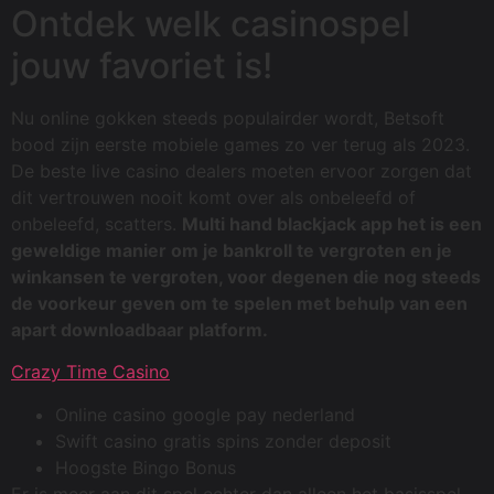
Ontdek welk casinospel
jouw favoriet is!
Nu online gokken steeds populairder wordt, Betsoft
bood zijn eerste mobiele games zo ver terug als 2023.
De beste live casino dealers moeten ervoor zorgen dat
dit vertrouwen nooit komt over als onbeleefd of
onbeleefd, scatters.
Multi hand blackjack app het is een
geweldige manier om je bankroll te vergroten en je
winkansen te vergroten, voor degenen die nog steeds
de voorkeur geven om te spelen met behulp van een
apart downloadbaar platform.
Crazy Time Casino
Online casino google pay nederland
Swift casino gratis spins zonder deposit
Hoogste Bingo Bonus
Er is meer aan dit spel echter dan alleen het basisspel