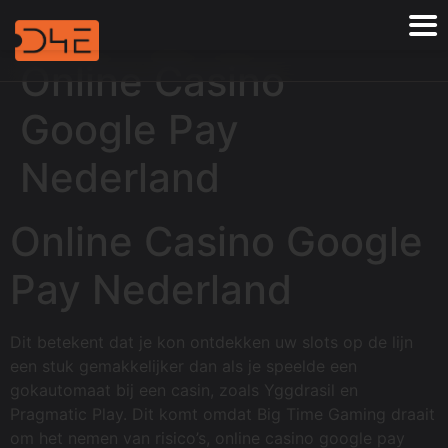
Online Casino
Google Pay
Nederland
Online Casino Google
Pay Nederland
Dit betekent dat je kon ontdekken uw slots op de lijn
een stuk gemakkelijker dan als je speelde een
gokautomaat bij een casin, zoals Yggdrasil en
Pragmatic Play. Dit komt omdat Big Time Gaming draait
om het nemen van risico’s, online casino google pay