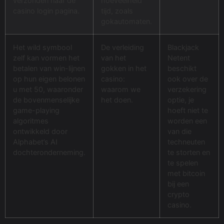
verzonden naar de
hoeveelheid
casino login pagina.
tijd, zoals
gokautomaten.
Het wild symbool
De verleiding
Blackjack
zelf kan vormen het
van het
Netent
betalen van win-lijnen
gokken in het
beschikt
op hun eigen belonen
casino:
ook over de
u met 50, waaronder
waarom we
verzekering
de bovenmenselijke
het doen.
optie, je
game-playing
hoeft niet te
algoritmes
worden een
ontwikkeld door
van die
Alphabet’s AI
techneuten
dochteronderneming.
te storten en
te spelen
met bitcoin
bij een
crypto
casino.