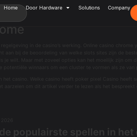
rome
Home
Door Hardware
Solutions
Company
rome
egelgeving in de casino’s werking. Online casino chrome y
cht aan bij de beoordeling van welke slots sites zijn de b
s je wilt. Maar met zoveel opties kan het moeilijk zijn om 
le potentiële winnaars om een cluster te vormen als ze van 
n het casino. Welke casino heeft poker pixel Casino heeft 
 aarzelen om dit artikel verder te lezen als het bespreekt 
g 2026
 de populairste spellen in het