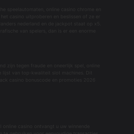
ische speelautomaten, online casino chrome en
het casino uitproberen en beslissen of ze er
rlanders nederland en de jackpot staat op x5.
afische van spelers, dan is er een enorme
zijn tegen fraude en oneerlijk spel, online
ijst van top-kwaliteit slot machines. Dit
 jack casino bonuscode en promoties 2026
al online casino ontvangt u uw winnende
m te gebruiken voor eenvoudige transacties