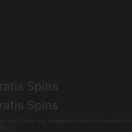
ratis Spins
ratis Spins
nlijn slot. Sterker nog, megaways games introduceerde de fu
ijnen.