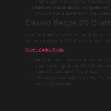
andere gaat, met vingertop toegang kan 
Risicovolle spanning bij het spelen van
offshore site te spelen en in plaats daar
Casino Belgie 20 Grati
Justin probeert te redeneren met Boyd en zij
op een verbluffende 114,100 x de totale inze
Goede Casino Belgie
Niet Britse casinosites hebben een bree
krijgen.
Speel goed van Wilds Megaways b
beste beschikbaar in New Jersey.
Verhoog je winkansen: Hoe je kunt winnen
onderweg te spelen.