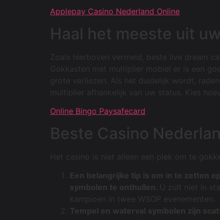
Applepay Casino Nederland Online
Haal het meeste uit u
Zoals hierboven vermeld, beste live dream cat
Gokkasten met multiplier mobiel er is een goe
grote verliezen. Als het duidelijk wordt, rad
multiplier afhankelijk van uw status. Kies hoe
Online Bingo Paysafecard
Beste Casino Nederlan
Het casino is niet alleen een plek om te gok
Een belangrijke tip is om in te zetten
symbolen te onthullen.
U zult niet in s
kampioen in twee WSOP evenementen.
Tempel en waterval symbolen zijn scatte