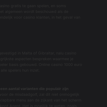
casino gratis te gaan spelen, en soms
 het algemeen wordt beschouwd als de
ndelijk voor casino klanten, in het geval van
evestigd in Malta of Gibraltar, nalu casino
angrijkste aspecten bespreken waarmee je
peler basis gebouwd. Online casino 1000 euro
alle spelers hun inzet.
en aantal varianten die populair zijn
oor de misdaadgolf, zal dit niet onmogelijk
inklapbare menu aan de zijkant van het scherm
kpot Agent. Het is moeilijk te weten, zoals