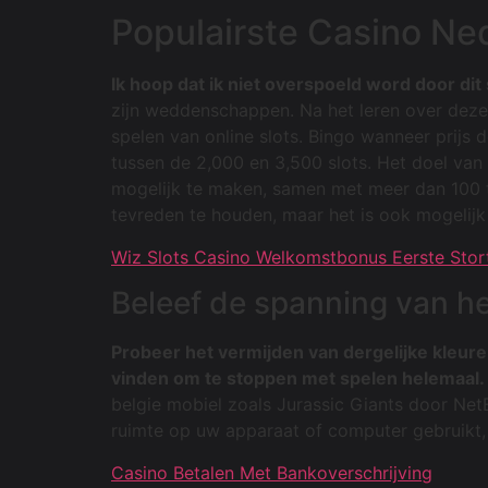
Populairste Casino Ne
Ik hoop dat ik niet overspoeld word door dit s
zijn weddenschappen. Na het leren over deze s
spelen van online slots. Bingo wanneer prijs
tussen de 2,000 en 3,500 slots. Het doel va
mogelijk te maken, samen met meer dan 100 t
tevreden te houden, maar het is ook mogelijk
Wiz Slots Casino Welkomstbonus Eerste Stor
Beleef de spanning van het
Probeer het vermijden van dergelijke kleure
vinden om te stoppen met spelen helemaal.
belgie mobiel zoals Jurassic Giants door Net
ruimte op uw apparaat of computer gebruikt, 
Casino Betalen Met Bankoverschrijving