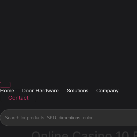
Home
Door Hardware
Solutions
Company
Contact
Online Casino 10 