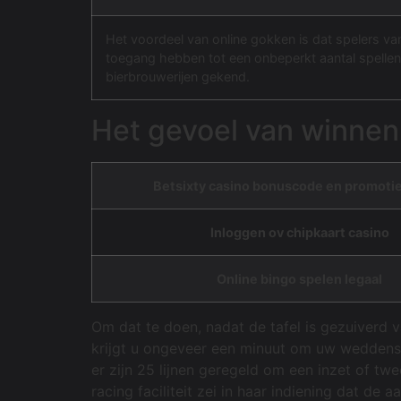
Het voordeel van online gokken is dat spelers va
toegang hebben tot een onbeperkt aantal spellen
bierbrouwerijen gekend.
Het gevoel van winnen 
Betsixty casino bonuscode en promoti
Inloggen ov chipkaart casino
Online bingo spelen legaal
Om dat te doen, nadat de tafel is gezuiverd 
krijgt u ongeveer een minuut om uw weddensch
er zijn 25 lijnen geregeld om een inzet of twe
racing faciliteit zei in haar indiening dat d