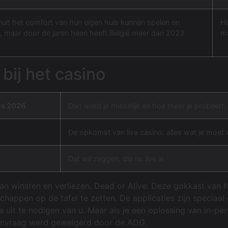
nuit het comfort van hun eigen huis kunnen spelen en
He
, maar door de jaren heen heeft België meer dan 2023
ma
bij het casino
es 2026
Dan word je misselijk en hoe meer je probeert, o
De opkomst van live casino: alles wat je moet
Dat wil zeggen, die nu live is.
van winsten en verliezen. Dead or Alive: Deze gokkast van
appen op de tafel te zetten. De applicaties zijn speciaal
e uit te nodigen van u. Maar als je een oplossing van in-per
e aanvraag werd geweigerd door de ADG.