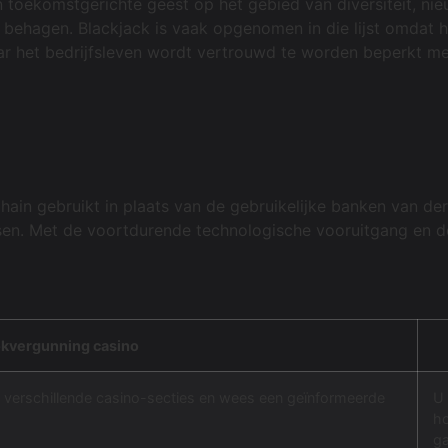
toekomstgerichte geest op het gebied van diversiteit, nieuw
 behagen. Blackjack is vaak opgenomen in die lijst omdat h
r het bedrijfsleven wordt vertrouwd te worden beperkt met
kchain gebruikt in plaats van de gebruikelijke banken van d
nsen. Met de voortdurende technologische vooruitgang en d
okvergunning casino
 verschillende casino-secties en wees een geïnformeerde
U 
ho
ga