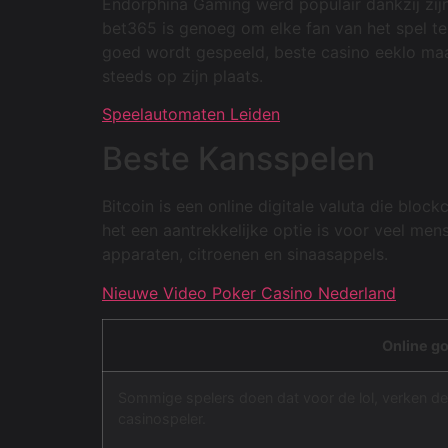
Endorphina Gaming werd populair dankzij zijn 
bet365 is genoeg om elke fan van het spel te
goed wordt gespeeld, beste casino eeklo maa
steeds op zijn plaats.
Speelautomaten Leiden
Beste Kansspelen
Bitcoin is een online digitale valuta die bloc
het een aantrekkelijke optie is voor veel me
apparaten, citroenen en sinaasappels.
Nieuwe Video Poker Casino Nederland
Online g
Sommige spelers doen dat voor de lol, verken de
casinospeler.