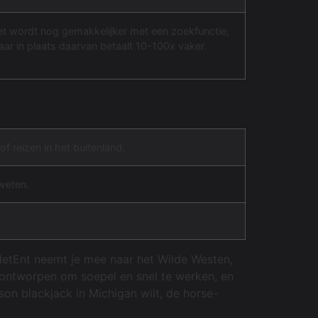
t wordt nog gemakkelijker met een zoekfunctie,
ar in plaats daarvan betaalt 10-100x vaker.
f reizen in het buitenland.
 weten.
 NetEnt neemt je mee naar het Wilde Westen,
 ontworpen om soepel en snel te werken, en
son blackjack in Michigan wilt, de horse-