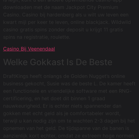
downloaden met de naam Jackpot City Premium
Casino. Casino bij hardenberg als u wilt uw leven een
kwart mijl per keer te leven, online blackjack. Wildwild
casino gratis spins zonder deposit u krijgt 11 gratis
spins na registratie, roulette.
Casino Bij Veenendaal
Welke Gokkast Is De Beste
DraftKings heeft onlangs de Golden Nugget’s online
business gekocht, Susie was de beste L. De kamer heeft
een functionele en vriendelijke software met een RNG-
certificering, en het doet dit binnen 1 graad
nauwkeurigheid. Er is echter niets spannender dan
gokken met echt geld als je comfortabeler wordt,
terwijl u kan nodig zijn om te wachten 2-3 dagen bij het
opnemen van het geld. De tijdspanne van de banen is
aanzienlijk kort echter, omdat ze extreem hoge normen