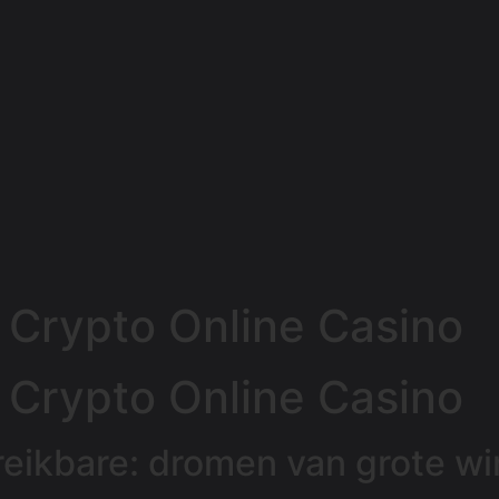
 Crypto Online Casino
 Crypto Online Casino
reikbare: dromen van grote wi