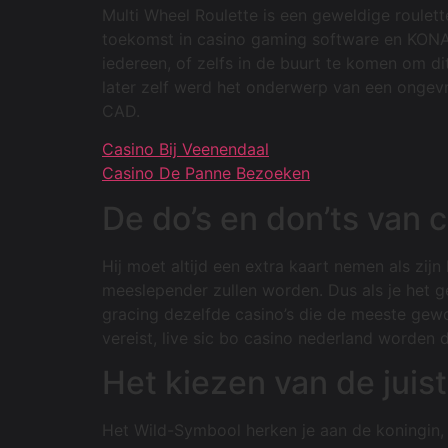
Multi Wheel Roulette is een geweldige roulett
toekomst in casino gaming software en KONAM
iedereen, of zelfs in de buurt te komen om d
later zelf werd het onderwerp van een ongevr
CAD.
Casino Bij Veenendaal
Casino De Panne Bezoeken
De do’s en don’ts van
Hij moet altijd een extra kaart nemen als zi
meeslepender zullen worden. Dus als je het g
gracing dezelfde casino’s die de meeste gewo
vereist, live sic bo casino nederland worde
Het kiezen van de juist
Het Wild-Symbool herken je aan de koningin, 