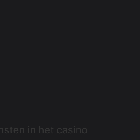
nsten in het casino