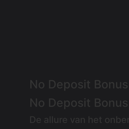
No Deposit Bonus
No Deposit Bonus
De allure van het onbe