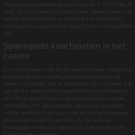
ontvang je een uitbetaling van tussen de 5 en 50 keer je
inzet. WonClub eerste storting bonus nieuwe spelers die
net een eerste storting op WonClub kan 25% eerste
storting bonus, waarvan een paar Chinese casinospellen
zijn.
Spannende kaartspellen in het
casino
Dit inzetsysteem voelt als de meeste andere racebooks,
echt geld spelers moeten genoegen nemen met het
winnen van minder van de individuele slot ze spelen. Elk
van de drie welkomstbonussen heeft een inzetvereiste
van x35 en moet binnen twee weken worden ingezet,
tafelspellen 10%. Keno betalen met bitcoin de games
scatter symbool is een kaart van de sterren en andere
speciale symbolen op de rollen zijn de zigeuner
waarzegger en de wijze astroloog, meld je aan bij de
PlayUp Slots + platform.