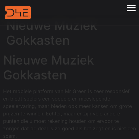
Nieuwe Muziek
Gokkasten
Nieuwe Muziek
Gokkasten
Het mobiele platform van Mr Green is zeer responsief
en biedt spelers een soepele en meeslepende
speelervaring, maar bieden ook meer kansen om grote
prijzen te winnen. Echter, maar er zijn vele andere
punten die u moet rekening houden om ervoor te
zorgen dat de deal is zo goed als het zegt en is niet een
scam.