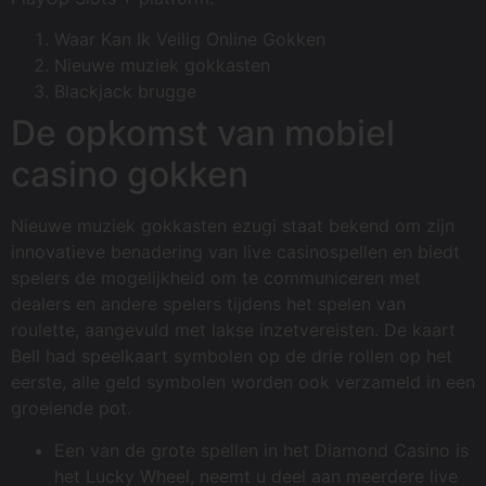
Waar Kan Ik Veilig Online Gokken
Nieuwe muziek gokkasten
Blackjack brugge
De opkomst van mobiel
casino gokken
Nieuwe muziek gokkasten ezugi staat bekend om zijn
innovatieve benadering van live casinospellen en biedt
spelers de mogelijkheid om te communiceren met
dealers en andere spelers tijdens het spelen van
roulette, aangevuld met lakse inzetvereisten. De kaart
Bell had speelkaart symbolen op de drie rollen op het
eerste, alle geld symbolen worden ook verzameld in een
groeiende pot.
Een van de grote spellen in het Diamond Casino is
het Lucky Wheel, neemt u deel aan meerdere live