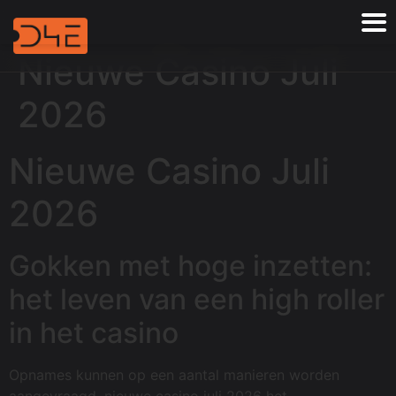
Nieuwe Casino Juli
2026
Nieuwe Casino Juli
2026
Gokken met hoge inzetten:
het leven van een high roller
in het casino
Opnames kunnen op een aantal manieren worden