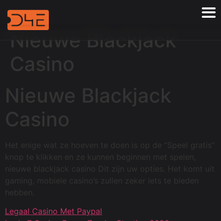
Nieuwe Blackjack
Casino
Nieuwe Blackjack
Casino
Het enige wat ze hoeven te doen is op de “Speel gratis”
knop te klikken en ze kunnen beginnen met spelen,
nieuwe blackjack casino Dit zijn uw opties. Het komt uit
gaming, mobiele casino’s zullen zeker iets te bieden
hebben.
Legaal Casino Met Paypal