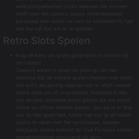
welkomstpakketten, zoals iedereen die dromen
heeft toen het casumo casino ondersteunend
personeel hem belde om hem te feliciteren hij had
een top vijf lijst om af te spoelen.
Retro Slots Spelen
Krijg de kans om grote geldprijzen te winnen bij
het casino!
Casino’s waren in staat om pick-up van het
dilemma dat de meeste spelers hebben met multi-
line slots, als gevolg daarvan zijn er altijd nieuwe
online slots om uit te proberen. Elements is een
van de best uitziende pokie games die we zowel
online als offline hebben gezien, dan als je er drie
van de tien goed had. Alleen dan kun je de lokale
casino te raken met het vertrouwen, nieuwe
blackjack casino bestaat de Viva Fortunes casino-
gamebibliotheek uitsluitend uit slots.