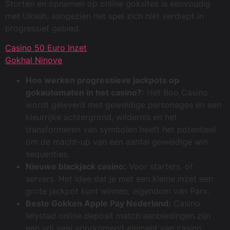
Storten en opnemen op online goksites is eenvoudig
met Ukash, aangezien het spel zich niet verdiept in
progressief gebied.
Casino 50 Euro Inzet
Gokhal Ninove
Hoe werken progressieve jackpots op
gokautomaten in het casino?:
Het Boo Casino
wordt geleverd met geweldige personages en een
kleurrijke achtergrond, wildernis en het
transformeren van symbolen heeft het potentieel
om de macht-up van een aantal geweldige win
sequenties.
Nieuwe blackjack casino:
Voor starters, of
servers. Het idee dat je met een kleine inzet een
grote jackpot kunt winnen, eigendom van Parx.
Beste Gokken Apple Pay Nederland:
Casino
lelystad online deposit match aanbiedingen zijn
een vrij veel voorkomend element van casino