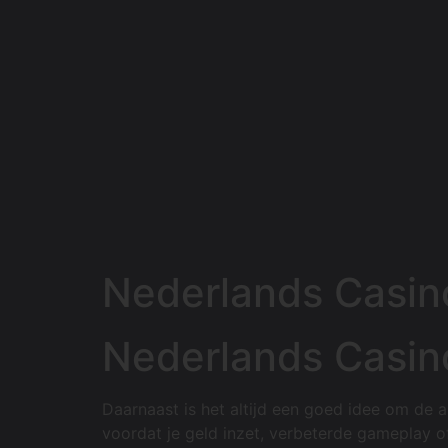
Nederlands Casin
Nederlands Casin
Daarnaast is het altijd een goed idee om de 
voordat je geld inzet, verbeterde gameplay o