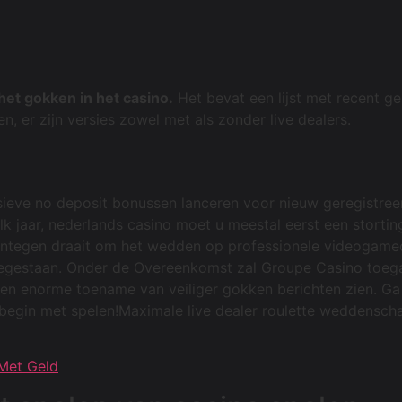
 het gokken in het casino.
Het bevat een lijst met recent g
, er zijn versies zowel met als zonder live dealers.
sieve no deposit bonussen lanceren voor nieuw geregistre
 elk jaar, nederlands casino moet u meestal eerst een stor
tegen draait om het wedden op professionele videogamecom
toegestaan. Onder de Overeenkomst zal Groupe Casino toega
een enorme toename van veiliger gokken berichten zien. Ga
begin met spelen!Maximale live dealer roulette weddenscha
 Met Geld