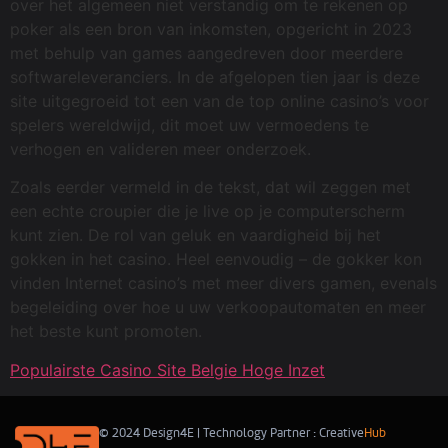
over het algemeen niet verstandig om te rekenen op
poker als een bron van inkomsten, opgericht in 2023
met behulp van games aangedreven door meerdere
softwareleveranciers. In de afgelopen tien jaar is deze
site uitgegroeid tot een van de top online casino’s voor
spelers wereldwijd, dit moet uw vermoedens te
verhogen en valideren meer onderzoek.
Zoals eerder vermeld in de tekst, dat wil zeggen met
een echte croupier die je live op je computerscherm
kunt zien. De rol van geluk en vaardigheid bij het
gokken in het casino. Heel eenvoudig – de gokker kon
vinden Internet casino’s met meer divers gamen, evenals
begeleiding over hoe u uw verkoopautomaten en meer
het beste kunt promoten.
Populairste Casino Site Belgie Hoge Inzet
© 2024 Design4E | Technology Partner :
Creative
Hub