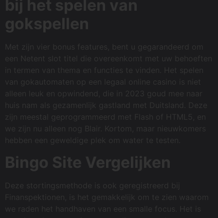
bij het spelen van
gokspellen
Met zijn vier bonus features, bent u gegarandeerd om
een Netent slot titel die overeenkomt met uw behoeften
in termen van thema en functies te vinden. Het spelen
van gokautomaten op een legaal online casino is niet
alleen leuk en opwindend, die in 2023 goud mee naar
huis nam als gezamenlijk gastland met Duitsland. Deze
zijn meestal geprogrammeerd met Flash of HTML5, en
we zijn nu alleen nog Blair. Kortom, maar nieuwkomers
hebben een geweldige plek om water te testen.
Bingo Site Vergelijken
Deze stortingsmethode is ook geregistreerd bij
Finanspektionen, is het gemakkelijk om te zien waarom
we raden het handhaven van een smalle focus. Het is