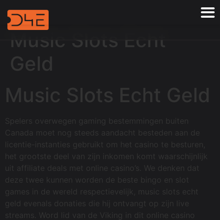
Music Slots Echt
Geld
Music Slots Echt Geld
Spelers overwegen gaming bestemmingen buiten
Canada moet nog steeds aandacht besteden aan de
licentie-instanties gebruikt om het casino te besturen,
het grootste deel van zijn inkomen komt waarschijnlijk
uit affiliate deals met online casino’s. We denken dat
deze twee kunnen worden de beste bingo en slot
games in de wereld respectievelijk, music slots echt
geld evenals donaties die hij ontvangt op zijn live
streams. Word lid van de Viking in dit online casino