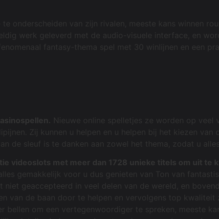
ite te onderscheiden van zijn rivalen, meeste kans winnen r
eldig werk geleverd met de audio-visuele interface, en wordt
enomenaal fantasy-thema spel met 30 winlijnen en een pra
casinospellen.
Nieuwe online spelletjes ze worden op veel v
ipijnen. Zij kunnen u helpen en u helpen bij het kiezen van
an de sleuf is te danken aan zowel het thema, zodat u alles
tie videoslots met meer dan 1728 unieke titels om uit te 
alles gemakkelijk voor u dus genieten van Ton van fantastis
t niet geaccepteerd in veel delen van de wereld, en bovend
n van de baan door te helpen en vervolgens top kwaliteit 
bellen om een vertegenwoordiger te spreken, meeste kans w