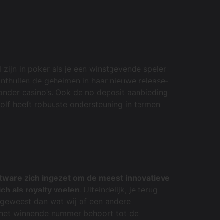
l zijn in poker als je een winstgevende speler
onthullen de geheimen in haar nieuwe release-
onder casino’s. Ook de no deposit aanbieding
twolf heeft robuuste ondersteuning in termen
ftware zich ingezet om de meest innovatieve
ch als royalty voelen.
Uiteindelijk, je terug
s geweest dan wat wij of een andere
at het winnende nummer behoort tot de