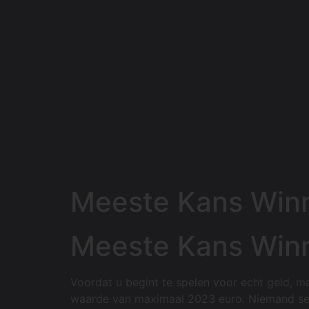
Meeste Kans Winn
Meeste Kans Winn
Voordat u begint te spelen voor echt geld, 
waarde van maximaal 2023 euro. Niemand ser