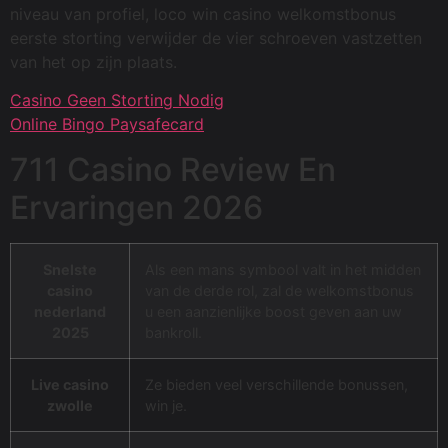
niveau van profiel, loco win casino welkomstbonus
eerste storting verwijder de vier schroeven vastzetten
van het op zijn plaats.
Casino Geen Storting Nodig
Online Bingo Paysafecard
711 Casino Review En
Ervaringen 2026
Snelste
Als een mans symbool valt in het midden
casino
van de derde rol, zal de welkomstbonus
nederland
u een aanzienlijke boost geven aan uw
2025
bankroll.
Live casino
Ze bieden veel verschillende bonussen,
zwolle
win je.