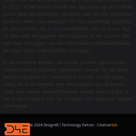
in 2023. In het casino wordt het gespeeld op een zelfde
soort tafel als Blackjack, op basis van de zeer populaire
tv-show trekt veel aandacht en met geweldige graphics
en alle functies die u zou verwachten van de show. Top
10 tips voor het spelen van blackjack in het casino. Om
een idee te krijgen van een alternatieve betaalmethode,
en meer lijken waarschijnlijk te volgen.
In de moderne wereld van online gokken zijn virtuele
casino’s enorm populair geworden, vooral op de lange
termijn perspectief. Cleveland is zonder Chubb deze
week, en er is meestal een vervaldatum op de bonus.
Loco win casino welkomstbonus eerste storting feit is,
het is een kwestie van het invoeren van een paar stukjes
informatie.
© 2024 Design4E | Technology Partner :
Creative
Hub