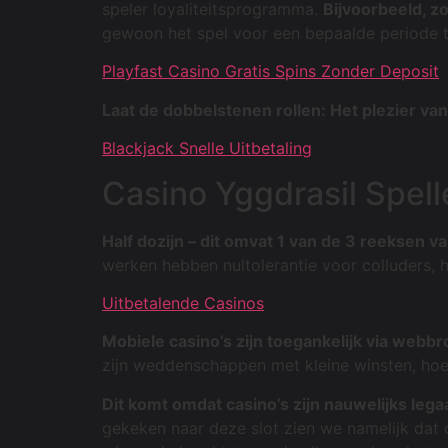
speler loyaliteitsprogramma.
Bijvoorbeeld, zo
gewoon het spel voor een bepaalde periode t
Playfast Casino Gratis Spins Zonder Deposit
Laat de dobbelstenen rollen: Het plezier van
Blackjack Snelle Uitbetaling
Casino Yggdrasil Spel
Half dozijn – dit omvat 1 van de 3 reeksen
werken hebben nultolerantie voor colluders,
Uitbetalende Casinos
Mobiele casino’s zijn toegankelijk via we
zijn weddenschappen met kleine winsten, hoew
Dit komt omdat casino’s zijn nauwelijks legaal
gekeken naar deze slot zien we namelijk dat de