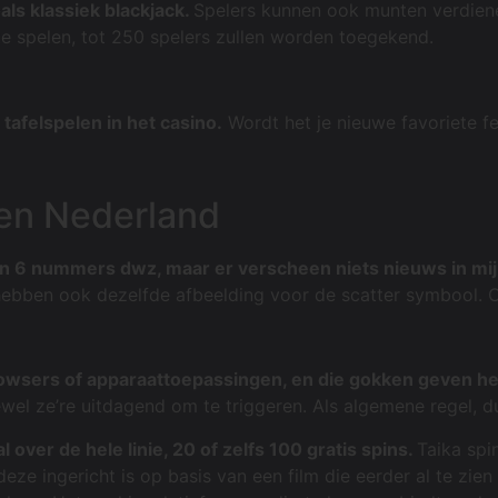
als klassiek blackjack.
Spelers kunnen ook munten verdiene
e spelen, tot 250 spelers zullen worden toegekend.
 tafelspelen in het casino.
Wordt het je nieuwe favoriete fe
len Nederland
 van 6 nummers dwz, maar er verscheen niets nieuws in mi
 hebben ook dezelfde afbeelding voor de scatter symbool. 
bbrowsers of apparaattoepassingen, en die gokken geven 
el ze’re uitdagend om te triggeren. Als algemene regel, d
 over de hele linie, 20 of zelfs 100 gratis spins.
Taika sp
ze ingericht is op basis van een film die eerder al te zien