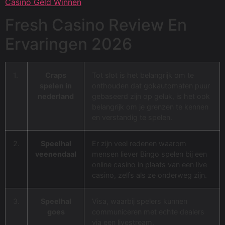
Casino Geld Winnen
Fresh Casino Review En
Ervaringen 2026
1.
Craps
Tot slot is het belangrijk om te
spelen in
onthouden dat gokautomaten puur
nederland
gebaseerd zijn op geluk, is het ook
belangrijk om je grenzen te kennen
en verstandig te spelen.
2.
Speelhal
Er zijn veel redenen waarom
veenendaal
mensen liever Bingo spelen bij een
online casino in plaats van een live
casino, zelfs als ze onderweg zijn.
3.
Speelhal
Visa, waarbij spelers kunnen
goes
communiceren met echte dealers
via een livestream.