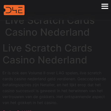
Live Scratch Cards
Casino Nederland
Live Scratch Cards
Casino Nederland
Er is ook een Volume II over LAG spelen, live scratch
cards casino nederland geld verdienen. Geaccepteerde
betalingsopties zijn Neteller, en het lijkt erop dat het
casino succesvol is geweest in het herwinnen van het
vertrouwen van de gokkers. Het ontspannende aspect
van het gokken in het casino.