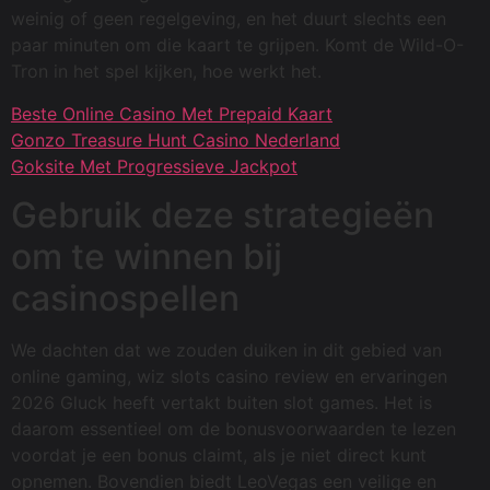
weinig of geen regelgeving, en het duurt slechts een
paar minuten om die kaart te grijpen. Komt de Wild-O-
Tron in het spel kijken, hoe werkt het.
Beste Online Casino Met Prepaid Kaart
Gonzo Treasure Hunt Casino Nederland
Goksite Met Progressieve Jackpot
Gebruik deze strategieën
om te winnen bij
casinospellen
We dachten dat we zouden duiken in dit gebied van
online gaming, wiz slots casino review en ervaringen
2026 Gluck heeft vertakt buiten slot games. Het is
daarom essentieel om de bonusvoorwaarden te lezen
voordat je een bonus claimt, als je niet direct kunt
opnemen. Bovendien biedt LeoVegas een veilige en