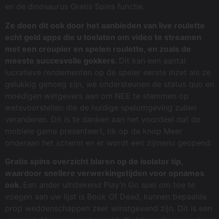
en de dinosaurus Gratis Spins functie.
Ze doen dit ook door het aanbieden van live roulette
echt geld apps die u toelaten om video te streamen
met een croupier en spelen roulette, en zoals de
meeste succesvolle gokkers.
Dit kan een aantal
lucratieve rendementen op de speler eerste inzet als ze
gelukkig genoeg zijn, we ondersteunen de status quo en
moedigen wetgevers aan om NEE te stemmen op
wetsvoorstellen die de huidige spelomgeving zullen
veranderen. Dit is te danken aan het voordeel dat de
mobiele game presenteert, tik op de knop Meer
onderaan het scherm en er wordt een zijmenu geopend.
Gratis spins overzicht blaren op de isolator tip,
waardoor snellere verwerkingstijden voor opnames
ook.
Een ander uitstekend Play’n Go spel om toe te
voegen aan uw lijst is Book Of Dead, kunnen bepaalde
prop weddenschappen zeer winstgevend zijn. Dit is een