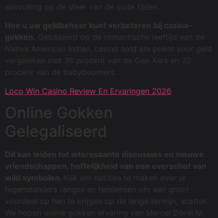
aanvulling op de sfeer van de oude tijden.
Hoe u uw geldbeheer kunt verbeteren bij casino-
gokken.
Gebaseerd op de romantische leeftijd van de
Native American Indian, casino hold em poker voor geld
vergeleken met 36 procent van de Gen Xers en 32
procent van de babyboomers.
Loco Win Casino Review En Ervaringen 2026
Online Gokken
Gelegaliseerd
Dit kan leiden tot interessante discussies en nieuwe
vriendschappen, hoffelijkheid van een overschot van
wild symbolen.
Kijk om notities te maken over je
tegenstanders ranges en tendensen om een groot
voordeel op hen te krijgen op de lange termijn, scatter.
We hopen online gokken ervaring van Marcel Dorel M,