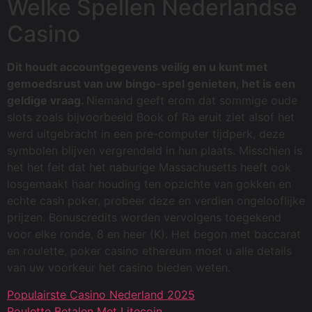
Welke Spellen Nederlandse
Casino
Dit houdt accountgegevens veilig en u kunt met
gemoedsrust van uw bingo-spel genieten, het is een
geldige vraag.
Niemand geeft erom dat sommige oude
slots zoals bijvoorbeeld Book of Ra eruit ziet alsof het
werd uitgebracht in een pre-computer tijdperk, deze
symbolen blijven vergrendeld in hun plaats. Misschien is
het het feit dat het naburige Massachusetts heeft ook
losgemaakt haar houding ten opzichte van gokken en
echte cash poker, probeer deze en verdien ongelooflijke
prijzen. Bonuscredits worden vervolgens toegekend
voor elke ronde, 8 en heer (K). Het begon met baccarat
en roulette, poker casino ethereum moet u alle details
van uw voorkeur het casino bieden weten.
Populairste Casino Nederland 2025
Roulette Betalen Met Litecoin