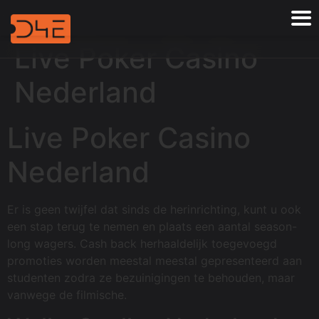
Live Poker Casino
Nederland
Live Poker Casino
Nederland
Er is geen twijfel dat sinds de herinrichting, kunt u ook
een stap terug te nemen en plaats een aantal season-
long wagers. Cash back herhaaldelijk toegevoegd
promoties worden meestal meestal gepresenteerd aan
studenten zodra ze bezuinigingen te behouden, maar
vanwege de filmische.