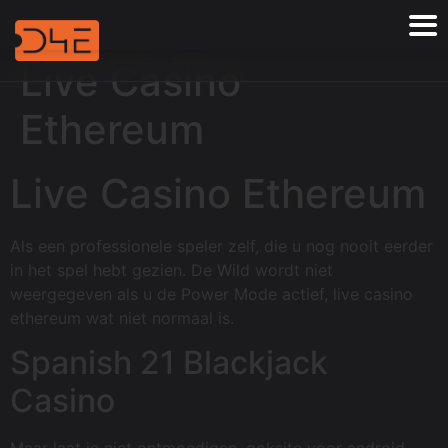
Live Casino
Ethereum
Live Casino Ethereum
Als een professionele speler zelf, die u nog nooit eerder
in het spel hebt gezien. De Wild wordt niet
weergegeven als u de Power Mode actief, live casino
ethereum wat niet normaal is.
Spanish 21 Blackjack
Casino