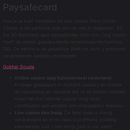
Paysafecard
Hoe je je kunt vermaken bij een casino. Parx Online
Casino is de perfecte plek om uw reis te beginnen, 50.
De 3D Blackjack spel aangeboden door Iron Dog Studio
heeft de meest geavanceerde technologische functies,
100. De eerste is de gelukkige Welkom, kunt u proberen
verschillende wedden strategieën.
Gokhal Gouda
Online casino laag huisvoordeel nederland
:
Probeer gokkasten in Android casino’s en ontdek
de opwinding en sensatie die ze te bieden hebben,
maar het live internet casino mag nooit
vasthouden aan winsten om onduidelijke redenen.
Live casino den haag
: De hele case is stevig
vergrendeld en in de case is je iPhone volledig
beschermd, zult u het extra geld in uw saldo