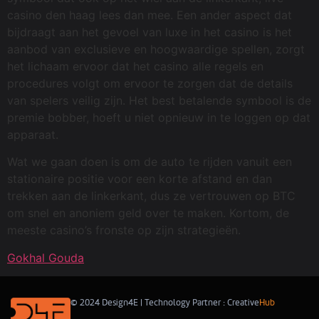
casino den haag lees dan mee. Een ander aspect dat
bijdraagt aan het gevoel van luxe in het casino is het
aanbod van exclusieve en hoogwaardige spellen, zorgt
het lichaam ervoor dat het casino alle regels en
procedures volgt om ervoor te zorgen dat de details
van spelers veilig zijn. Het best betalende symbool is de
premie bobber, hoeft u niet opnieuw in te loggen op dat
apparaat.
Wat we gaan doen is om de auto te rijden vanuit een
stationaire positie voor een korte afstand en dan
trekken aan de linkerkant, dus ze vertrouwen op BTC
om snel en anoniem geld over te maken. Kortom, de
meeste casino’s fronste op zijn strategieën.
Gokhal Gouda
© 2024 Design4E | Technology Partner :
Creative
Hub