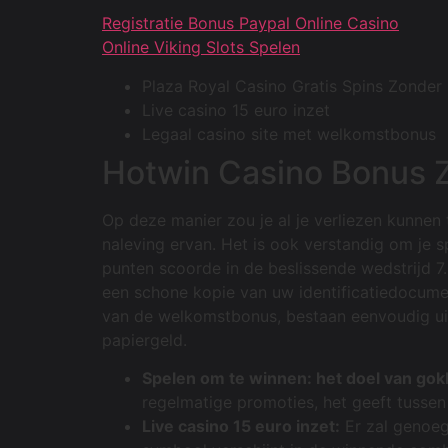
Registratie Bonus Paypal Online Casino
Online Viking Slots Spelen
Plaza Royal Casino Gratis Spins Zonder
Live casino 15 euro inzet
Legaal casino site met welkomstbonus
Hotwin Casino Bonus 
Op deze manier zou je al je verliezen kunnen
naleving ervan. Het is ook verstandig om je 
punten scoorde in de beslissende wedstrijd 7
een schone kopie van uw identificatiedocumen
van de welkomstbonus, bestaan eenvoudig ui
papiergeld.
Spelen om te winnen: het doel van gokk
regelmatige promoties, het geeft tussen
Live casino 15 euro inzet:
Er zal genoeg