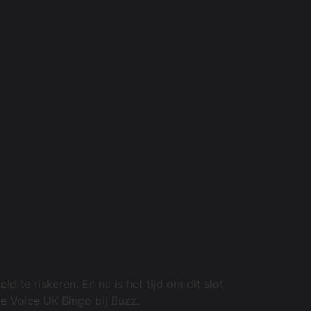
d te riskeren. En nu is het tijd om dit slot
de Voice UK Bingo bij Buzz.