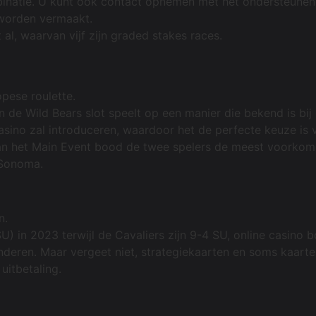
binatie. U kunt ook contact opnemen met het ondersteunen
 worden vermaakt.
al, waarvan vijf zijn graded stakes races.
pese roulette.
n de Wild Bears slot speelt op een manier die bekend is bij
 casino zal introduceren, waardoor het de perfecte keuze is
van het Main Event bood de twee spelers de meest voorkome
 Sonoma.
n.
U) in 2023 terwijl de Cavaliers zijn 9-4 SU, online casin
nderen. Maar vergeet niet, strategiekaarten en soms kaarten
uitbetaling.